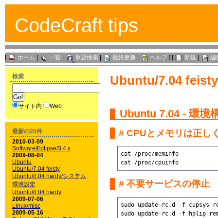
CodeCraft tips
[
ホーム
|
一覧
|
単語検索
|
最終更新
|
ヘルプ
] [
新規
|
編
検索
Ubuntu/7.04 fei
サイト内
Web
Ubuntu
7.04 - 環
最新の20件
# CPUとメモリは正
2010-03-09
Software/Eclipse/3.4.x
cat /proc/meminfo

2009-08-04
Ubuntu
Ubuntu/7.04 feisty
Ubuntu/8.04 hardy/システム
# 不要サービスの停止
環境設定
Ubuntu/8.04 hardy
2009-07-06
sudo update-rc.d -f cupsys re
Linux/misc
2009-05-16
sudo update-rc.d -f hplip rem