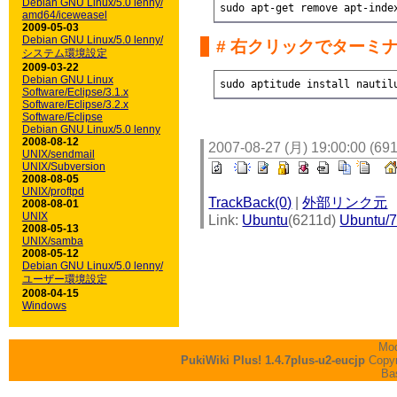
Debian GNU Linux/5.0 lenny/
amd64/iceweasel
2009-05-03
Debian GNU Linux/5.0 lenny/
# 右クリックでターミ
システム環境設定
2009-03-22
Debian GNU Linux
sudo aptitude install nautil
Software/Eclipse/3.1.x
Software/Eclipse/3.2.x
Software/Eclipse
Debian GNU Linux/5.0 lenny
2008-08-12
2007-08-27 (月) 19:00:00 (69
UNIX/sendmail
UNIX/Subversion
2008-08-05
UNIX/proftpd
TrackBack(0)
|
外部リンク元
2008-08-01
UNIX
Link:
Ubuntu
(6211d)
Ubuntu/7.
2008-05-13
UNIX/samba
2008-05-12
Debian GNU Linux/5.0 lenny/
ユーザー環境設定
2008-04-15
Windows
Mod
PukiWiki Plus! 1.4.7plus-u2-eucjp
Copyr
Ba