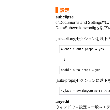
設定
subclipse
c:\Documents and Settings\
Data\Subversion\conf
[miscellany]セクションを
# enable-auto-props = yes
↓
enable-auto-props = yes
[auto-props]セクションに以
*.java = svn:keywords=Id Dat
anyedit
ウィンドウ→設定→一般→エディター