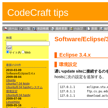
CodeCraft tips
[
ホーム
|
一覧
|
単語検索
|
最終更新
|
ヘルプ
] [
新規
|
編
Software/Eclipse/3
検索
サイト内
Web
Eclipse 3.4.x
環境設定
最新の20件
2010-03-09
遅いupdate siteに接続す
Software/Eclipse/3.4.x
hostsに次の設定を追加する。
2009-08-04
Ubuntu
Ubuntu/7.04 feisty
127.0.1.1       eclipse.stu.e
Ubuntu/8.04 hardy/システム
127.0.1.1       ftp.cs.pu.edu
環境設定
Ubuntu/8.04 hardy
127.0.1.1       download.act
2009-07-06
Linux/misc
2009-05-16