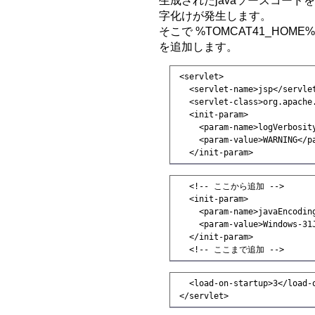
生成されたjavaソースコードをE
字化けが発生します。
そこで %TOMCAT41_HOME%
を追加します。
 <servlet>

   <servlet-name>jsp</servlet
   <servlet-class>org.apache
   <init-param>

     <param-name>logVerbosity
     <param-value>WARNING</pa
   </init-param>
   <!-- ここから追加 -->

   <init-param>

     <param-name>javaEncoding
     <param-value>Windows-31J
   </init-param>

   <!-- ここまで追加 -->
   <load-on-startup>3</load-o
 </servlet>