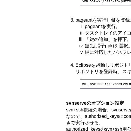
SVN_SSH=x:/path/to/putt
pageantを実行し鍵を登録
pageantを実行。
タスクトレイのアイ
「鍵の追加」を押下
鍵(拡張子ppk)を選択
鍵に対応したパスフ
Eclipseを起動しリポジ
リポジトリを登録時、スキー
ex. svn+ssh://svnserver
svnserveのオプション設定
svn+ssh接続の場合、svnserv
なので、authorized_keys
きで実行させる。
authorized_keysのsv