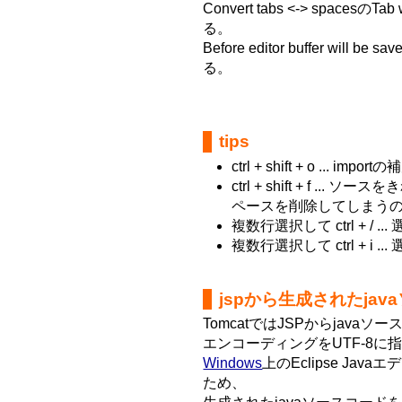
Convert tabs <-> spacesのTab
る。
Before editor buffer will b
る。
tips
ctrl + shift + o ... impo
ctrl + shift + f 
ペースを削除してしまう
複数行選択して ctrl + /
複数行選択して ctrl + i
jspから生成されたja
TomcatではJSPからjav
エンコーディングをUTF-8に
Windows
上のEclipse Ja
ため、