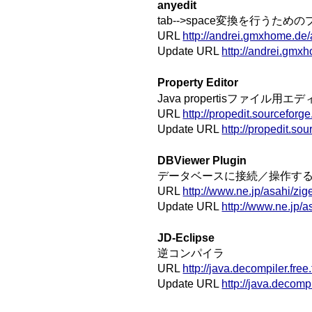
anyedit
tab-->space変換を行うた
URL
http://andrei.gmxhome.de/
Update URL
http://andrei.gmx
Property Editor
Java propertisファイル
URL
http://propedit.sourceforge.
Update URL
http://propedit.so
DBViewer Plugin
データベースに接続／操作す
URL
http://www.ne.jp/asahi/zi
Update URL
http://www.ne.jp/
JD-Eclipse
逆コンパイラ
URL
http://java.decompiler.free.
Update URL
http://java.decompi