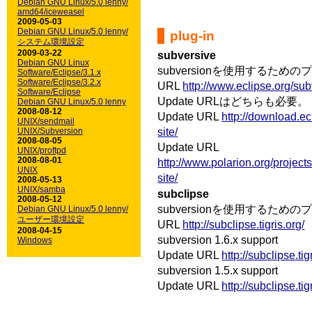
Debian GNU Linux/5.0 lenny/
amd64/iceweasel
2009-05-03
Debian GNU Linux/5.0 lenny/
plug-in
システム環境設定
2009-03-22
subversive
Debian GNU Linux
subversionを使用するため
Software/Eclipse/3.1.x
Software/Eclipse/3.2.x
URL
http://www.eclipse.org/sub
Software/Eclipse
Update URLはどちらも必要。
Debian GNU Linux/5.0 lenny
2008-08-12
Update URL
http://download.ec
UNIX/sendmail
site/
UNIX/Subversion
2008-08-05
Update URL
UNIX/proftpd
2008-08-01
http://www.polarion.org/projec
UNIX
site/
2008-05-13
UNIX/samba
subclipse
2008-05-12
subversionを使用するため
Debian GNU Linux/5.0 lenny/
ユーザー環境設定
URL
http://subclipse.tigris.org/
2008-04-15
subversion 1.6.x support
Windows
Update URL
http://subclipse.ti
subversion 1.5.x support
Update URL
http://subclipse.ti