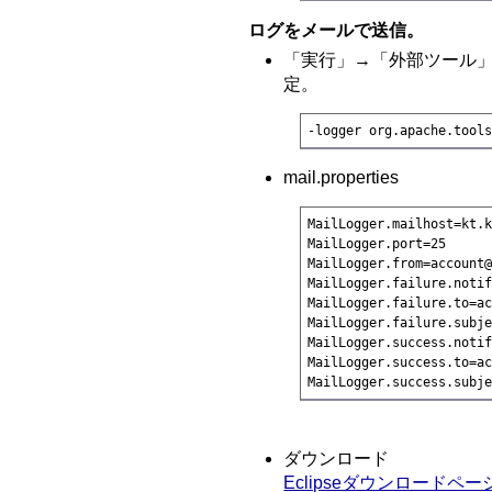
ログをメールで送信。
「実行」→「外部ツール
定。
-logger org.apache.tool
mail.properties
MailLogger.mailhost=kt.k
MailLogger.port=25

MailLogger.from=account@
MailLogger.failure.notif
MailLogger.failure.to=ac
MailLogger.failure.subje
MailLogger.success.notif
MailLogger.success.to=ac
MailLogger.success.subj
ダウンロード
Eclipseダウンロードペー