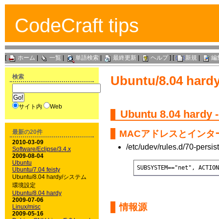
CodeCraft tips
[
ホーム
|
一覧
|
単語検索
|
最終更新
|
ヘルプ
] [
新規
|
編
検索
Ubuntu/8.04 
サイト内
Web
Ubuntu
8.04 har
最新の20件
MACアドレスとインタ
2010-03-09
/etc/udev/rules.d/70-persis
Software/Eclipse/3.4.x
2009-08-04
Ubuntu
SUBSYSTEM=="net", ACT
Ubuntu/7.04 feisty
Ubuntu/8.04 hardy/システム
環境設定
Ubuntu/8.04 hardy
2009-07-06
情報源
Linux/misc
2009-05-16