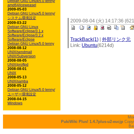
Debian GNU Linux/5.0 lenny/
amd64/iceweasel
2009-05-03
Debian GNU Linux/5.0 lenny/
システム環境設定
2009-08-04 (火) 14:17:36 (62
2009-03-22
Debian GNU Linux
Software/Eclipse/3.1.x
Software/Eclipse/3.2.x
TrackBack(1)
|
外部リンク元
Software/Eclipse
Debian GNU Linux/5.0 lenny
Link:
Ubuntu
(6214d)
2008-08-12
UNIX/sendmail
UNIX/Subversion
2008-08-05
UNIX/proftpd
2008-08-01
UNIX
2008-05-13
UNIX/samba
2008-05-12
Debian GNU Linux/5.0 lenny/
ユーザー環境設定
2008-04-15
Windows
Mod
PukiWiki Plus! 1.4.7plus-u2-eucjp
Copyr
Ba