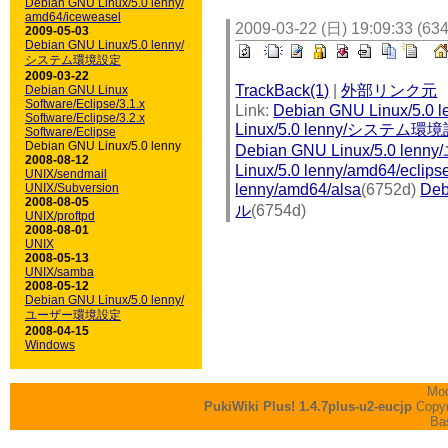
Debian GNU Linux/5.0 lenny/
amd64/iceweasel
2009-03-22 (日) 19:09:33 (63
2009-05-03
Debian GNU Linux/5.0 lenny/
システム環境設定
2009-03-22
TrackBack(1)
|
外部リンク元
Debian GNU Linux
Software/Eclipse/3.1.x
Link:
Debian GNU Linux/5.0 l
Software/Eclipse/3.2.x
Linux/5.0 lenny/システム環
Software/Eclipse
Debian GNU Linux/5.0 lenny
Debian GNU Linux/5.0 l
2008-08-12
Linux/5.0 lenny/amd64/eclips
UNIX/sendmail
UNIX/Subversion
lenny/amd64/alsa
(6752d)
De
2008-08-05
ル
(6754d)
UNIX/proftpd
2008-08-01
UNIX
2008-05-13
UNIX/samba
2008-05-12
Debian GNU Linux/5.0 lenny/
ユーザー環境設定
2008-04-15
Windows
Mod
PukiWiki Plus! 1.4.7plus-u2-eucjp
Copyr
Ba