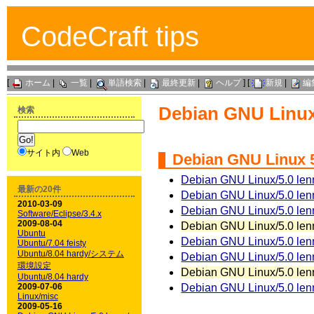
CodeCraft tips
[
ホーム
|
一覧
|
単語検索
|
最終更新
|
ヘルプ
] [
新規
|
編
Debian GNU Linux
検索
サイト内
Web
Debian GNU Linux
5
Debian GNU Linux/5.
最新の20件
Debian GNU Linux/5.
2010-03-09
Debian GNU Linux/5.
Software/Eclipse/3.4.x
2009-08-04
Debian GNU Linux/5.0 len
Ubuntu
Debian GNU Linux/5.0 len
Ubuntu/7.04 feisty
Ubuntu/8.04 hardy/システム
Debian GNU Linux/5.0 le
環境設定
Debian GNU Linux/5.0 le
Ubuntu/8.04 hardy
2009-07-06
Debian GNU Linux/5.0 len
Linux/misc
2009-05-16