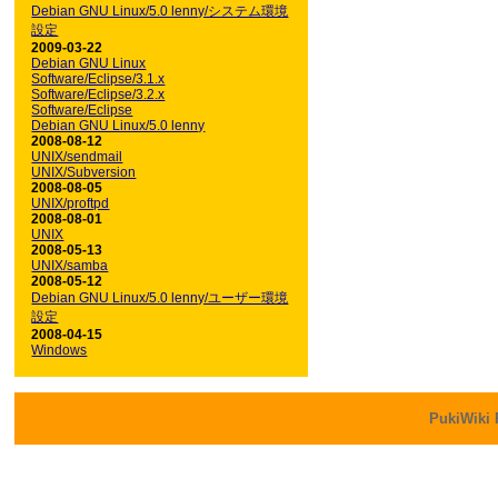
Debian GNU Linux/5.0 lenny/システム環境
設定
2009-03-22
Debian GNU Linux
Software/Eclipse/3.1.x
Software/Eclipse/3.2.x
Software/Eclipse
Debian GNU Linux/5.0 lenny
2008-08-12
UNIX/sendmail
UNIX/Subversion
2008-08-05
UNIX/proftpd
2008-08-01
UNIX
2008-05-13
UNIX/samba
2008-05-12
Debian GNU Linux/5.0 lenny/ユーザー環境
設定
2008-04-15
Windows
PukiWiki 