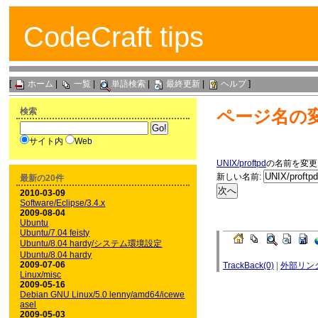
CodeCraft tips
[
ホーム
|
一覧
|
単語検索
|
最終更新
|
ヘルプ
]
検索
ページ名の
サイト内
Web
UNIX/proftpd
の名前を変更
新しい名前:
最新の20件
2010-03-09
Software/Eclipse/3.4.x
2009-08-04
Ubuntu
Ubuntu/7.04 feisty
Ubuntu/8.04 hardy/システム環境設定
Ubuntu/8.04 hardy
2009-07-06
TrackBack(0)
|
外部リン
Linux/misc
2009-05-16
Debian GNU Linux/5.0 lenny/amd64/icewe
asel
2009-05-03