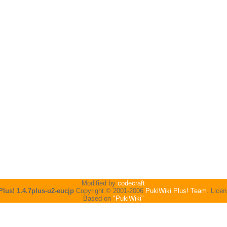
Modified by
codecraft
Plus! 1.4.7plus-u2-eucjp
Copyright © 2001-2006
PukiWiki Plus! Team
. Lice
Based on
"PukiWiki"